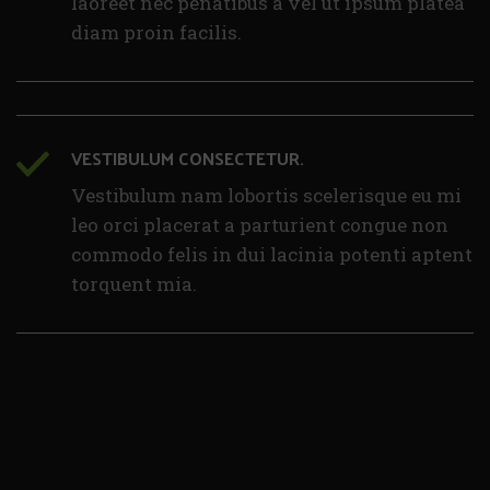
laoreet nec penatibus a vel ut ipsum platea
diam proin facilis.
VESTIBULUM CONSECTETUR.
Vestibulum nam lobortis scelerisque eu mi
leo orci placerat a parturient congue non
commodo felis in dui lacinia potenti aptent
torquent mia.