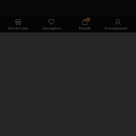
Διεύθυνση
0
Κατάστημα
Αγαπημένα
Καλάθι
Ο λογαριασμός μου
Μαλεσίνα Φθιώτιδας Τ.Κ. 35001
Τηλέφωνο: (+30) 2233 030005
Email: sales@dekotools.gr
DEKOTOOLS
2022 CREATED BY
BELLTRON
. PREMIUM E-
COMMERCE SOLUTIONS.