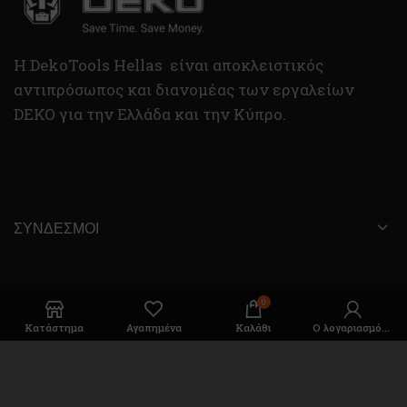
H DekoTools Hellas είναι αποκλειστικός
αντιπρόσωπος και διανομέας των εργαλείων
DEKO για την Ελλάδα και την Κύπρο.
ΣΎΝΔΕΣΜΟΙ
Διεύθυνση
0
Κατάστημα
Αγαπημένα
Καλάθι
Ο λογαριασμός μου
Μαλεσίνα Φθιώτιδας Τ.Κ. 35001
Τηλέφωνο: (+30) 2233 030005