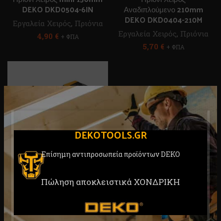
DEKO DKD0504-6IN
Αναδιπλούμενο 210mm
DEKO DKD0404-210M
Εργαλεία Χειρός
,
Πριόνια
Εργαλεία Χειρός
,
Πριόνια
4,90
€
+ ΦΠΑ
5,70
€
+ ΦΠΑ
DEKOTOOLS.GR
Επίσημη αντιπροσωπεία προϊόντων DEKO
Σιδηροπρίονο DEKO
DKD0501-12IN
Πώληση αποκλειστικά ΧΟΝΔΡΙΚΗ
Εργαλεία Χειρός
,
Πριόνια
15,00
€
+ ΦΠΑ