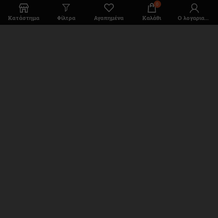
0
Κατάστημα
Φίλτρα
Αγαπημένα
Καλάθι
Ο λογαριασμός μου