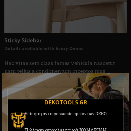
Sticky Sidebar
Details available with Every Demo
Hac vitae sem class fames vehicula nascetur
nam tellus a condimentum inceptos mus
rhoncus et accumsan fringilla vehicula nascetur
amet fermentum rutrum.
DEKOTOOLS.GR
CLIENT
WordPress
Επίσημη αντιπροσωπεία προϊόντων DEKO
DESIGNER
John Doe
Πώληση αποκλειστικά ΧΟΝΔΡΙΚΗ