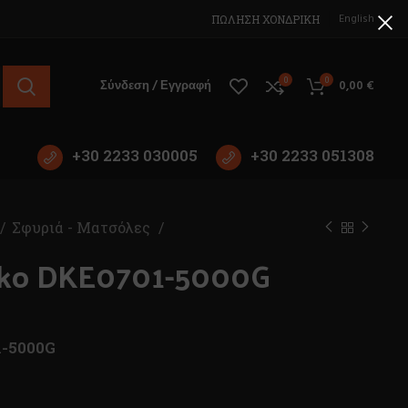
English
ΠΩΛΗΣΗ ΧΟΝΔΡΙΚΗ
0
0
Σύνδεση / Εγγραφή
0,00
€
+30 2233 030005
+30 2233 051308
Σφυριά - Ματσόλες
eko DKE0701-5000G
1-5000G