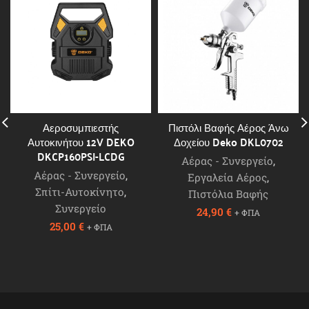
Αεροσυμπιεστής
Πιστόλι Βαφής Αέρος Άνω
Αυτοκινήτου 12V DEKO
Δοχείου Deko DKL0702
DKCP160PSI-LCDG
Αέρας - Συνεργείο
,
Αέρας - Συνεργείο
,
Εργαλεία Αέρος
,
Σπίτι-Αυτοκίνητο
,
Πιστόλια Βαφής
Συνεργείο
24,90
€
+ ΦΠΑ
25,00
€
+ ΦΠΑ