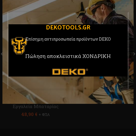
DEKOTOOLS.GR
Επίσημη αντιπροσωπεία προϊόντων DEKO
Πιστόλι Βαφής Μπαταρίας
Γρύλος Μπουκάλας 6ton.
Πώληση αποκλειστικά ΧΟΝΔΡΙΚΗ
20V Li-Ion SOLO DEKO
Deko DKJK09
DKSG20K3Y-S0
Αέρας - Συνεργείο
,
Πιστόλια Βαφής
,
Γρύλοι
,
Σκαρπέλα
Πιστόλια Βαφής
,
31,90
€
+ ΦΠΑ
Αέρας - Συνεργείο
,
Συνεργείο
,
Εργαλεία Μπαταρίας
48,90
€
+ ΦΠΑ