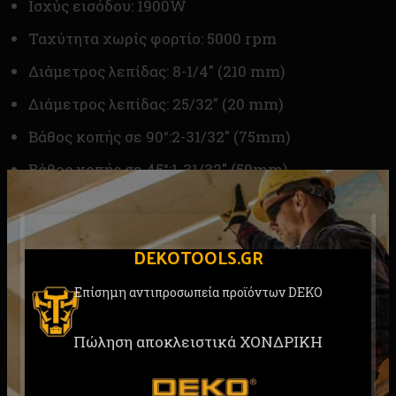
Ισχύς εισόδου: 1900W
Ταχύτητα χωρίς φορτίο: 5000 rpm
Διάμετρος λεπίδας: 8-1/4″ (210 mm)
Διάμετρος λεπίδας: 25/32″ (20 mm)
Βάθος κοπής σε 90°:2-31/32″ (75mm)
Βάθος κοπής σε 45°:1-31/32″ (50mm)
Βάση από χάλυβα
Περιλαμβάνει: 1 τεμ 24 Τ Πριονόλαμα
DEKOTOOLS.GR
Κανόνας οδηγού 1 τμχ
Επίσημη αντιπροσωπεία προϊόντων DEKO
Εξαγωνικό κλειδί 1 τμχ
Προσαρμογέας θύρας 1 τεμ
Πώληση αποκλειστικά ΧΟΝΔΡΙΚΗ