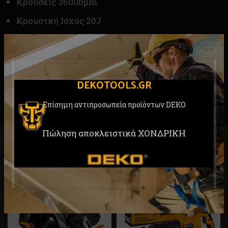
Κρούσεις 3600bpm
Κρουστκή Ισχύς 20J
Υποδοχή – Άξονας HEX
Βάρος 7.2 kg
Εγγύηση 2 χρόνια
DEKOTOOLS.GR
Επίσημη αντιπροσωπεία προϊόντων DEKO
Πώληση αποκλειστικά ΧΟΝΔΡΙΚΗ
RELATED PRODUCTS