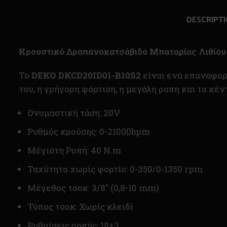
DESCRIPT
Κρουστικό Δραπανοκατσάβιδο Μπαταρίας Λιθίο
To
DEKO DKCD20ID01-B10S2
είναι ενα επαναφο
του, η γρήγορη φόρτιση, η μεγάλη ροπη και το κέ
Ονομαστική τάση: 20V
Ρυθμός κρούσης: 0-21000bpm
Μέγιστη Ροπή: 40 N.m
Ταχύτητα χωρίς φορτίο: 0-350/0-1350 rpm
Μέγεθος τσοκ: 3/8″ (0,8-10 mm)
Τύπος τσοκ: Χωρίς κλειδί
Ρυθμίσεις ροπής: 18+3