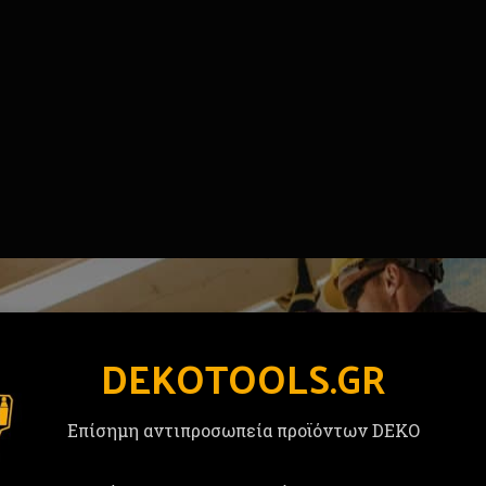
 τμχ εγχειρίδιο χρήσης, μύτες και τρυπάνια
DEKOTOOLS.GR
κυρίως γιατί είναι δυνατό και έχει βολική λαβή.
Επίσημη αντιπροσωπεία προϊόντων DEKO