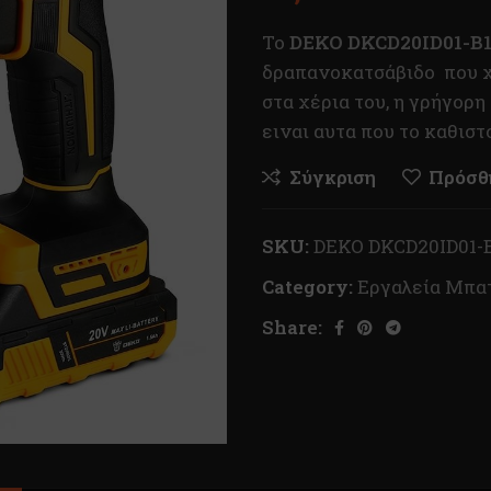
To
DEKO DKCD20ID01-B
δραπανοκατσάβιδο που χ
στα χέρια του, η γρήγορη
ειναι αυτα που το καθισ
Σύγκριση
Πρόσθή
SKU:
DEKO DKCD20ID01-
Category:
Εργαλεία Μπα
Share: