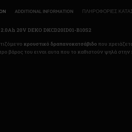
ION
ADDITIONAL INFORMATION
ΠΛΗΡΟΦΟΡΊΕΣ ΚΑΤΑ
υ 2.0Ah 20V DEKO DKCD20ID01-B10S2
ρτιζόμενο
κρουστικό δραπανοκατσάβιδο
που χρειάζετα
ντρο βάρος του ειναι αυτα που το καθιστούν ψηλά στην