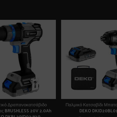
τικό Δραπανοκατσάβιδο
Παλμικό Κατσαβίδι Μπατ
ας BRUSHLESS 20V 2.0Ah
DEKO DKID20BL01
O DKBL20ID02-H10