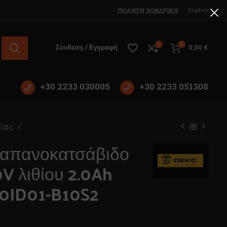
English
ΠΩΛΗΣΗ ΧΟΝΔΡΙΚΗ
0
0
Σύνδεση / Εγγραφή
0,00
€
+30 2233 030005
+30 2233 051308
ρίας
ραπανοκατσάβιδο
V λιθίου 2.0Ah
0ID01-B10S2