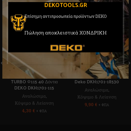
DEKOTOOLS.GR
Επίσημη αντιπροσωπεία προϊόντων DEKO
Πώληση αποκλειστικά ΧΟΝΔΡΙΚΗ
Δίσκος Κοπής Ξύλου
Δίσκος Κοπής Ξύλου 30T
TURBO Φ115 40 Δόντια
Deko DKH1701-18530
DEKO DKH1701-115
Αναλώσιμα
,
Αναλώσιμα
,
Κόψιμο & Λείανση
Κόψιμο & Λείανση
9,90
€
+ ΦΠΑ
4,30
€
+ ΦΠΑ