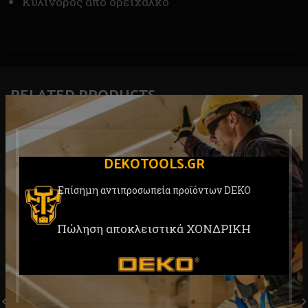
Κύλινδρος από ορείχαλκο
RELATED PRODUCTS
DEKOTOOLS.GR
Επίσημη αντιπροσωπεία προϊόντων DEKO
Πώληση αποκλειστικά ΧΟΝΔΡΙΚΗ
Επαγγελματικός Κόφτης
Μαγνητικοί Αντάπτορες για
Ξυράφι Αναδιπλούμενος
Μύτες Σετ 2 τεμ. 60mm