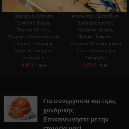
DEKO DKD0106
DEKO DKA46ST-2
Αναλώσιμα
,
Αναλώσιμα
,
Κόψιμο & Λείανση
,
Αναλώσιμα Εργαλείων
,
Εργαλεία Χειρός
,
Κατσαβιδομύτες
,
Πένσες-Κόφτες-
Εργαλεία Χειρός
,
Τανάλιες-Μυτοτσίμπιδα
Πένσες-Κόφτες-
,
Κήπος - Πότισμα
,
Τανάλιες-Μυτοτσίμπιδα
Σπίτι-Αυτοκίνητο
,
,
Σπίτι-Αυτοκίνητο
,
Συνεργείο
Συνεργείο
4,90
€
1,50
€
+ ΦΠΑ
+ ΦΠΑ
Για συνεργασία και τιμές
χονδρικής
Επικοινωνήστε με την
εταιρεία μας!