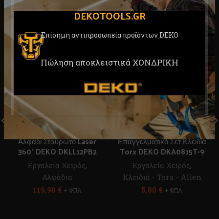
RELATED PRODUCTS
DEKOTOOLS.GR
Επίσημη αντιπροσωπεία προϊόντων DEKO
Πώληση αποκλειστικά ΧΟΝΔΡΙΚΗ
Αλφάδι Σταυρωτό Laser
Επαγγελματικό Σετ Κλειδιά
360° DEKO DKLL12PB2
Torx DEKO DKA0815T-9
Εργαλεία Χειρός
,
Εργαλεία Χειρός
,
Αλφάδια
Κλειδιά - Torx - Allen
119,90
€
5,80
€
+ ΦΠΑ
+ ΦΠΑ