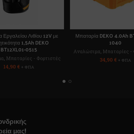
 Εργαλείου Λιθίου 12V με
Μπαταρία DEKO 4.0Ah B
τικότητα 1,5Ah DEKO
1040
BT12XL01-0515
Αναλώσιμα
,
Μπαταρίες - 
μα
,
Μπαταρίες - Φορτιστές
34,90
€
+ ΦΠΑ
14,90
€
+ ΦΠΑ
χονδρικής
ρεία μας!