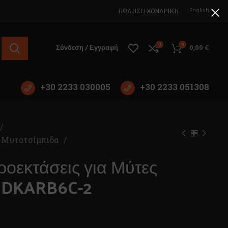
English
ΠΩΛΗΣΗ ΧΟΝΔΡΙΚΗ
0
0
Σύνδεση / Εγγραφή
0,00
€
+30 2233 030005
+30 2233 051308
-Μυτοτσίμπιδα
ροεκτάσεις για Μύτες
DKARB6C-2