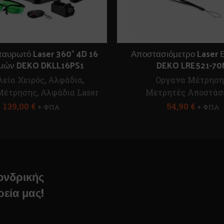
ταυρωτό Laser 360° 4D 16
Αποστασιόμετρο Laser 
μών DEKO DKLL16PS1
DEKO LRE521-70
λεία Χειρός
,
Αλφάδια
,
Οργανα Μέτρηση
Μέτρησης
,
Αλφάδια Laser
Μετρητές Αποστά
139,00
€
54,90
€
+ ΦΠΑ
+ ΦΠΑ
χονδρικής
ρεία μας!