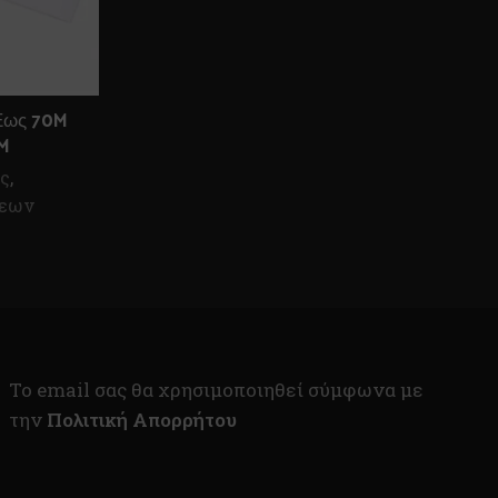
Εως 70M
M
ς
,
σεων
To email σας θα χρησιμοποιηθεί σύμφωνα με
την
Πολιτική Απορρήτου