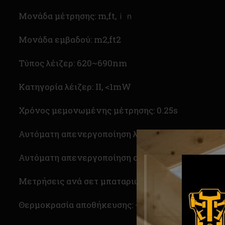
Μονάδα μέτρησης: m,ft,ｉｎ
Μονάδα εμβαδού: m2,ft2
Τύπος λέιζερ: 620~690nm
Κατηγορία λέιζερ: II, <1mW
Χρόνος μεμονωμένης μέτρησης: 0.25s
Αυτόματη απενεργοποίηση λέιζερ: 30s
Αυτόματη απενεργοποίηση οργάνου: 180s
Μετρήσεις ανά σετ μπαταριών: >8000
Θερμοκρασία αποθήκευσης: -20~+65℃