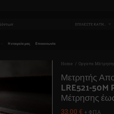
ΕΠΙΛΈΞΤΕ ΚΑΤΗΓΟΡΊΑ
Η εταιρεία μας
Επικοινωνία
Home
Οργανα Μέτρηση
Μετρητής Απ
LRE521-50M P
Μέτρησης έω
33,00
€
+ ΦΠΑ