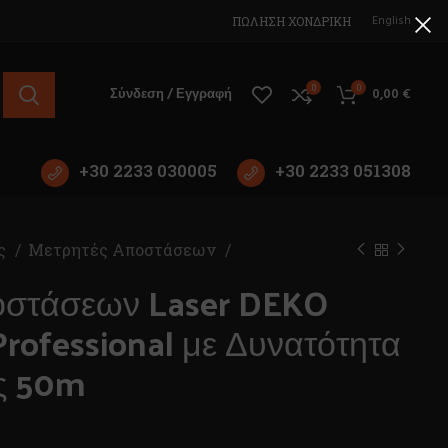
English
ΠΩΛΗΣΗ ΧΟΝΔΡΙΚΗ
0
0
Σύνδεση / Εγγραφή
0,00
€
+30 2233 030005
+30 2233 051308
ς
Μετρητές Αποστάσεων
οστάσεων Laser DEKO
rofessional με Δυνατότητα
ς 50m