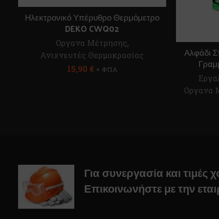
Ηλεκτρονικό Υπέρυθρο Θερμόμετρο
DEKO CWQ02
Οργανα Μέτρησης
,
Αλφάδι Σ
Ανιχνευτές Θερμοκρασίας
Γραμ
15,90
€
+ ΦΠΑ
Εργα
Οργανα 
Για συνεργασία και τιμές 
Επικοινωνήστε με την εται