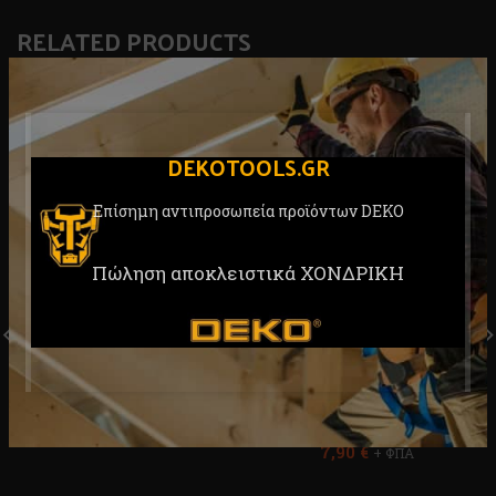
RELATED PRODUCTS
DEKOTOOLS.GR
Επίσημη αντιπροσωπεία προϊόντων DEKO
Πώληση αποκλειστικά ΧΟΝΔΡΙΚΗ
Σετ Μύτες 33 τεμ. DEKO
DKA01ST38-33
Σετ Μύτες 20τεμ. Deko
DKA40ST-20
Αναλώσιμα
,
Κατσαβιδομύτες
Αναλώσιμα
,
4,50
€
+ ΦΠΑ
Κατσαβιδομύτες
7,90
€
+ ΦΠΑ