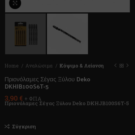
Κλικ για μεγέθυνση
Home
Αναλώσιμα
Κόψιμο & Λείανση
Πριονόλαμες Σέγας Ξύλου Deko
DKHJB100S6T-5
3,90
€
+ ΦΠΑ
Πριονόλαμες Σέγας Ξύλου Deko DKHJB100S6T-5
Σύγκριση