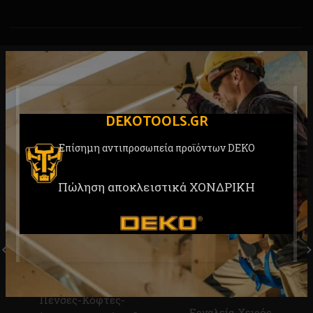
RELATED PRODUCTS
DEKOTOOLS.GR
Επίσημη αντιπροσωπεία προϊόντων DEKO
Πώληση αποκλειστικά ΧΟΝΔΡΙΚΗ
Κόφτης DEKO DKD0102
Επαγγελματική Καστάνια
1/4”-6,35mm DEKO
Εργαλεία Χειρός
,
DKA0301-01
Πένσες-Κόφτες-
Εργαλεία Χειρός
,