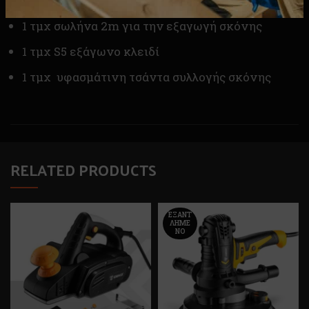
1 τμχ προσαρμογέα σύνδεσης
1 τμχ σωλήνα 2m για την εξαγωγή σκόνης
1 τμχ S5 εξάγωνο κλειδί
1 τμχ υφασμάτινη τσάντα συλλογής σκόνης
RELATED PRODUCTS
ΕΞΑΝΤ
ΛΗΜΈ
ΝΟ