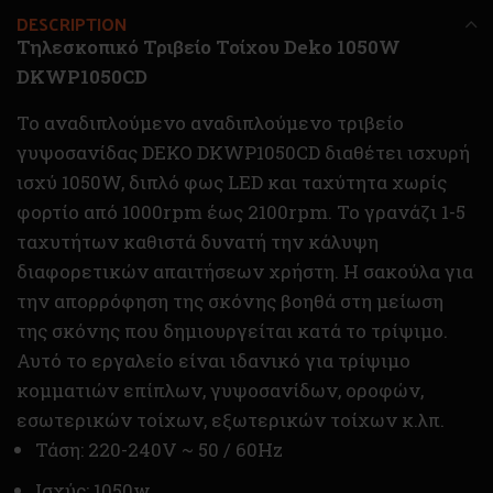
DESCRIPTION
Τηλεσκοπικό Τριβείο Τοίχου Deko 1050W
DKWP1050CD
Το αναδιπλούμενο αναδιπλούμενο τριβείο
γυψοσανίδας DEKO DKWP1050CD διαθέτει ισχυρή
ισχύ 1050W, διπλό φως LED και ταχύτητα χωρίς
φορτίο από 1000rpm έως 2100rpm. Το γρανάζι 1-5
ταχυτήτων καθιστά δυνατή την κάλυψη
διαφορετικών απαιτήσεων χρήστη. Η σακούλα για
την απορρόφηση της σκόνης βοηθά στη μείωση
της σκόνης που δημιουργείται κατά το τρίψιμο.
Αυτό το εργαλείο είναι ιδανικό για τρίψιμο
κομματιών επίπλων, γυψοσανίδων, οροφών,
εσωτερικών τοίχων, εξωτερικών τοίχων κ.λπ.
Τάση: 220-240V ~ 50 / 60Hz
Iσχύς: 1050w