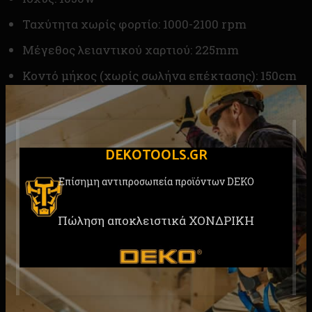
Ταχύτητα χωρίς φορτίο: 1000-2100 rpm
Μέγεθος λειαντικού χαρτιού: 225mm
Κοντό μήκος (χωρίς σωλήνα επέκτασης): 150cm
Μακρύ μήκος (με σωλήνα επέκτασης): 220cm
Κατηγορία μόνωσης: II
DEKOTOOLS.GR
Βύσμα VDE με καλώδιο 4,5m
Με δίσκο λείανσης περιστροφής 360° και
Επίσημη αντιπροσωπεία προϊόντων DEKO
αποσπώμενο κάλυμμα μαξιλαριού λείανσης,
εύκολο στο τρίψιμο των γωνιών του χώρου
Πώληση αποκλειστικά ΧΟΝΔΡΙΚΗ
Με 6τμχ λειαντικά (120gritx2, 180gritx2,
240gritx2)
Περιλαμβάνει: