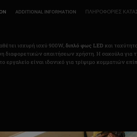
ION
ADDITIONAL INFORMATION
ΠΛΗΡΟΦΟΡΊΕΣ ΚΑΤΑ
αθέτει ισχυρή ισχύ 900W,
διπλό φως LED
και ταχύτητ
ψη διαφορετικών απαιτήσεων χρήστη. Η σακούλα για 
 το εργαλείο είναι ιδανικό για τρίψιμο κομματιών ε