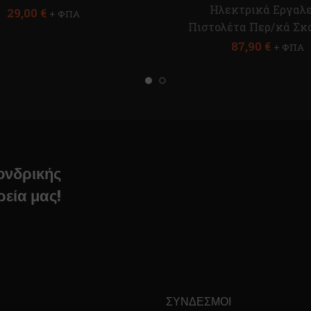
Ηλεκτρικά Εργαλε
29,00
€
+ ΦΠΑ
Πιστολέτα Περ/κά Σκ
87,90
€
+ ΦΠΑ
χονδρικής
ρεία μας!
ΣΎΝΔΕΣΜΟΙ