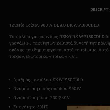
DESCRIPT
Τριβείο Τοίχου 900W DEKO DKWP180CDLD
Το τριβείο γυψοσανίδας
DEKO DKWP180CDLD
δι
γρανάζι 1-5 ταχυτήτων καθιστά δυνατή την κάλυ
σκόνης που δημιουργείται κατά το τρίψιμο. Αυτό
τοίχων, εξωτερικών τοίχων κ.λπ.
Αριθμός μοντέλου: DKWP180CDLD
Ονομαστική ισχύς εισόδου: 900W
Ονομαστική τάση: 230-240V
Συχνότητα: 50HZ