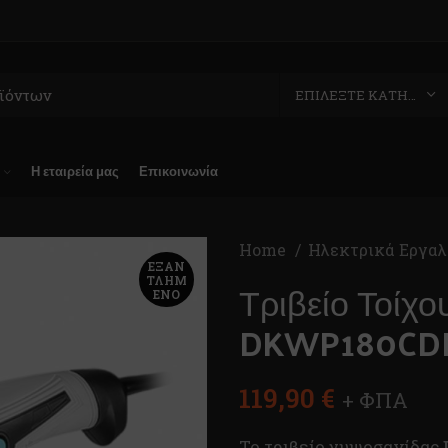
ΕΠΙΛΈΞΤΕ ΚΑΤΗΓΟΡΊΑ
Η εταιρεία μας
Επικοινωνία
Home
Ηλεκτρικά Εργαλ
ΕΞΑΝ
Τριβείο Τοί
ΤΛΗΜ
ΈΝΟ
DKWP180CD
119,90
€
+ ΦΠΑ
Το τριβείο γυψοσανίδας