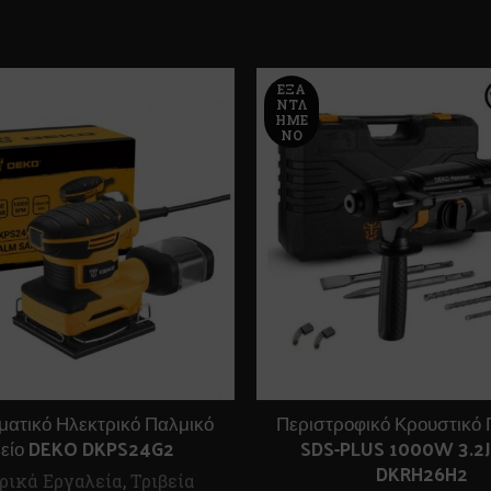
ΕΞΑ
ΝΤΛ
ΗΜΈ
ΝΟ
ατικό Ηλεκτρικό Παλμικό
Περιστροφικό Κρουστικό 
βείο DEKO DKPS24G2
SDS-PLUS 1000W 3.2
DKRH26H2
ρικά Εργαλεία
,
Τριβεία