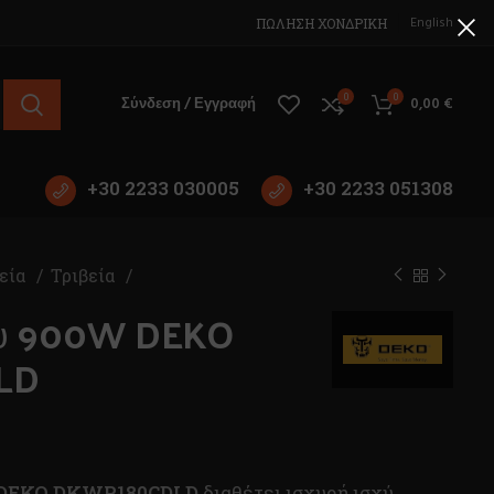
English
ΠΩΛΗΣΗ ΧΟΝΔΡΙΚΗ
0
0
Σύνδεση / Εγγραφή
0,00
€
+30 2233 030005
+30 2233 051308
εία
Τριβεία
χου 900W DEKO
LD
DEKO DKWP180CDLD
διαθέτει ισχυρή ισχύ