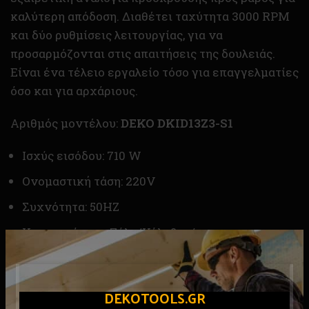
καλύτερη απόδοση. Διαθέτει ταχύτητα 3000 RPM
και δύο ρυθμίσεις λειτουργίας, για να
προσαρμόζονται στις απαιτήσεις της δουλειάς.
Είναι ένα τέλειο εργαλείο τόσο για επαγγελματίες
όσο και για αρχάριους.
Αριθμός μοντέλου:
DEKO DKID13Z3-S1
Ισχύς εισόδου: 710 W
Ονομαστική τάση: 220V
Συχνότητα: 50HZ
Χωρητικότητα: Ξύλο/Χάλυβας/
Σκυρόδεμα:25mm/10mm/13mm
Ταχύτητα χωρίς φορτίο: 0-3000 rpm
DEKOTOOLS.GR
Διαστάσεις: 280*70*22mm