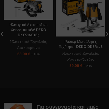
Ηλεκτρικό Δισκοπρίονο
Χειρός 1600W DEKO
DKCS16G185
Ρούτερ Μεταβλητής
Ηλεκτρικά Εργαλεία
,
Ταχύτητας DEKO DKER12S
Δισκοπρίονα
Ηλεκτρικά Εργαλεία
,
63,90
€
+ ΦΠΑ
Ρούτερ-Φρέζες
89,00
€
+ ΦΠΑ
Για συνεργασία και τιμές