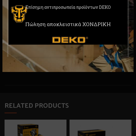
Επίσημη αντιπροσωπεία προϊόντων DEKO
Βάρος: 1,6 kg
Πώληση αποκλειστικά ΧΟΝΔΡΙΚΗ
Περιλαμβάνει: 1 τεμ. λαβή, 1 τεμ. χάρακα, 1 τεμ.
κλειδί τσοκ, 2 τεμ. καρβουνάκια, εγχειρίδιο
χρήσης
Συσκευασία: κουτί
RELATED PRODUCTS