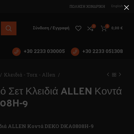
English
ΠΩΛΗΣΗ ΧΟΝΔΡΙΚΗ
0
0
Σύνδεση / Εγγραφή
0,00
€
+30 2233 030005
+30 2233 051308
Κλειδιά - Torx - Allen
ό Σετ Κλειδιά ALLEN Κοντά
08H-9
ιδιά ALLEN Κοντά DEKO DKA0808H-9