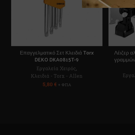
Επαγγελματικό Σετ Κλειδιά Torx
Λέιζερ α
DEKO DKA0815T-9
γραμμών 
Εργαλεία Χειρός
,
Εργα
Κλειδιά - Torx - Allen
5,80
€
+ ΦΠΑ