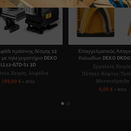
λφάδι πράσινης δέσμης 12
Επαγγελματικός Απογ
με τηλεχειριστήριο DEKO
Καλωδίων DEKO DKD0
LL12-GTD-S1 3D
Εργαλεία Χειρό
λεία Χειρός
,
Αλφάδια
Πένσες-Κόφτες-Τανά
199,00
€
Μυτοτσίμπιδα
+ ΦΠΑ
6,00
€
+ ΦΠΑ