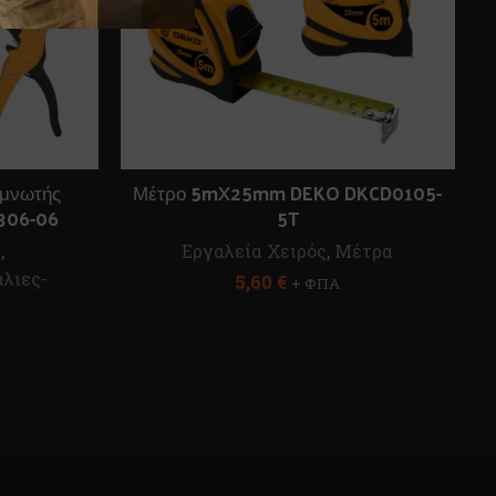
υμνωτής
Μέτρο 5mX25mm DEKO DKCD0105-
306-06
5T
ς
,
Εργαλεία Χειρός
,
Μέτρα
λιες-
5,60
€
+ ΦΠΑ