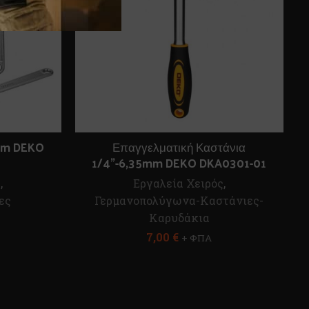
0mm DEKO
Επαγγελματική Καστάνια
1/4”-6,35mm DEKO DKA0301-01
ς
,
Εργαλεία Χειρός
,
ες
Γερμανοπολύγωνα-Καστάνιες-
Καρυδάκια
7,00
€
+ ΦΠΑ