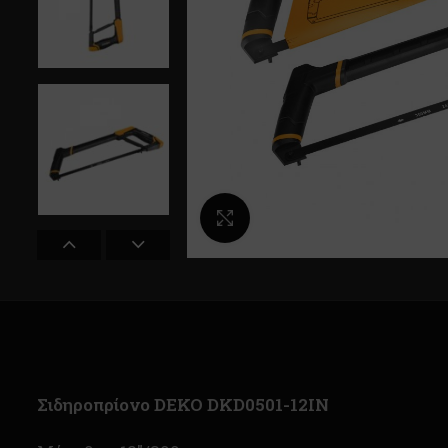
Κλικ για μεγέθυνση
Σιδηροπρίονο DEKO DKD0501-12IN