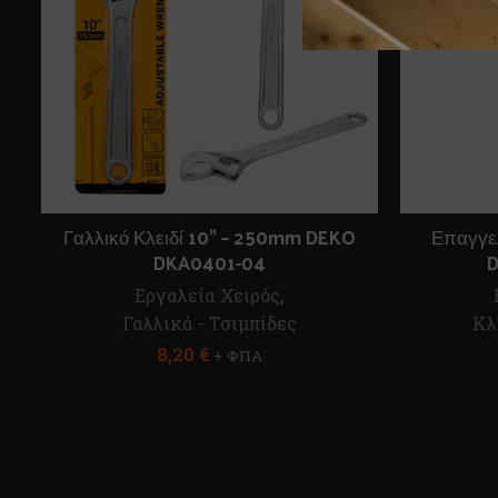
Γαλλικό Κλειδί 10” – 250mm DEKO
Επαγγελ
DKA0401-04
D
Εργαλεία Χειρός
,
Γαλλικά - Τσιμπίδες
Κλ
8,20
€
+ ΦΠΑ