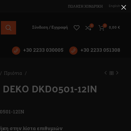
English
ΠΩΛΗΣΗ ΧΟΝΔΡΙΚΗ
0
0
Σύνδεση / Εγγραφή
0,00
€
+30 2233 030005
+30 2233 051308
Πριόνια
ο DEKO DKD0501-12IN
0501-12IN
κη στην λίστα επιθυμιών