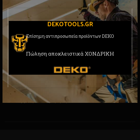
Συναγερμός χαμηλής έντασης: ΝΑΙ
DEKOTOOLS.GR
Αυτόματος έλεγχος ADF: ΝΑΙ
Θερμ. λειτουργίας:-5°C ~ +55°C
Επίσημη αντιπροσωπεία προϊόντων DEKO
Auto-Darkening: Ναι
Πώληση αποκλειστικά ΧΟΝΔΡΙΚΗ
Στυλ:MMA, MIG, MAG, CO2, TIG, Plasma Cutting,
Arc, Auto
Βάρος: 0,53 kg
Συσκευασία: Κουτί
Επαγγελματική χρήση