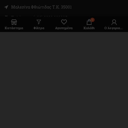
Μαλεσίνα Φθιώτιδας Τ.Κ. 35001
Τηλέφωνο: (+30) 2233 030005
0
Email: sales@dekotools.gr
Κατάστημα
Φίλτρα
Αγαπημένα
Καλάθι
Ο λογαριασμός μου
DEKOTOOLS
2022 CREATED BY
BELLTRON
. PREMIUM E-
COMMERCE SOLUTIONS.