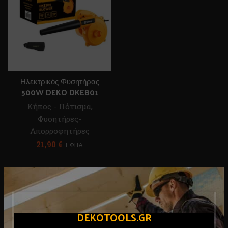
Ηλεκτρικός Φυσητήρας
500W DEKO DKEB01
Κήπος - Πότισμα
,
Φυσητήρες-
Απορροφητήρες
21,90
€
+ ΦΠΑ
DEKOTOOLS.GR