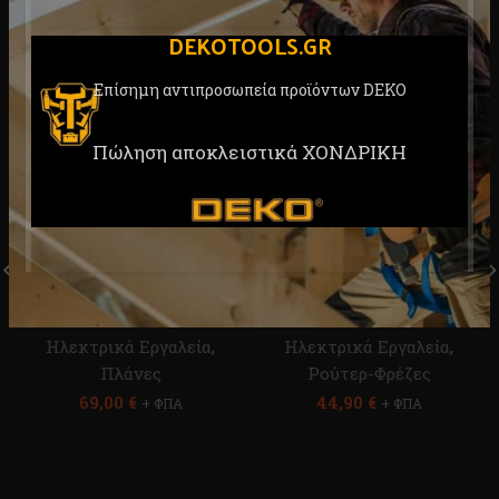
DEKOTOOLS.GR
Επίσημη αντιπροσωπεία προϊόντων DEKO
Πώληση αποκλειστικά ΧΟΝΔΡΙΚΗ
Ηλεκτρική Πλάνη 900W
Κουρευτικό Περιθωρίων
DEKO DKEP900
350W DEKO DKER6
Ηλεκτρικά Εργαλεία
,
Ηλεκτρικά Εργαλεία
,
Πλάνες
Ρούτερ-Φρέζες
69,00
€
44,90
€
+ ΦΠΑ
+ ΦΠΑ