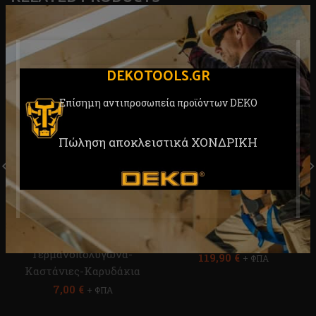
DEKOTOOLS.GR
Επίσημη αντιπροσωπεία προϊόντων DEKO
Πώληση αποκλειστικά ΧΟΝΔΡΙΚΗ
Επαγγελματική Καστάνια
Αλφάδι Σταυρωτό Laser
1/4”-6,35mm DEKO
360° DEKO DKLL12PB2
DKA0301-01
Εργαλεία Χειρός
,
Εργαλεία Χειρός
,
Αλφάδια
Γερμανοπολύγωνα-
119,90
€
+ ΦΠΑ
Καστάνιες-Καρυδάκια
7,00
€
+ ΦΠΑ