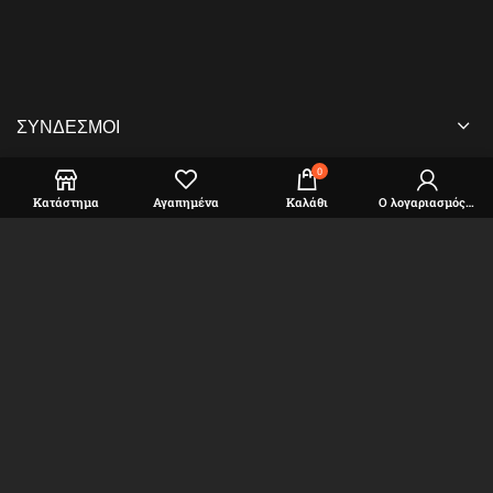
ΣΎΝΔΕΣΜΟΙ
0
Κατάστημα
Αγαπημένα
Καλάθι
Ο λογαριασμός μου
Διεύθυνση
Μαλεσίνα Φθιώτιδας Τ.Κ. 35001
Τηλέφωνο: (+30) 2233 030005
Email: sales@dekotools.gr
DEKOTOOLS
2022 CREATED BY
BELLTRON
. PREMIUM E-
COMMERCE SOLUTIONS.