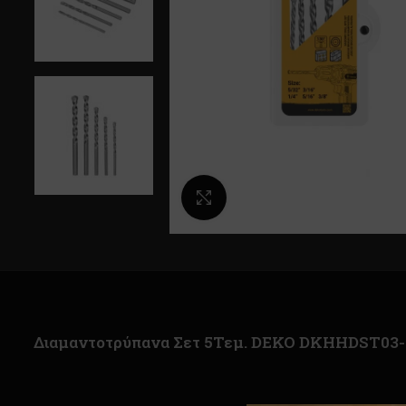
Κλικ για μεγέθυνση
Διαμαντοτρύπανα Σετ 5Τεμ. DEKO DKHHDST03-