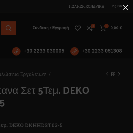
English
ΠΩΛΗΣΗ ΧΟΝΔΡΙΚΗ
0
0
Σύνδεση / Εγγραφή
0,00
€
+30 2233 030005
+30 2233 051308
αλώσιμα Εργαλείων
ανα Σετ 5Τεμ. DEKO
5
5Τεμ. DEKO DKHHDST03-5