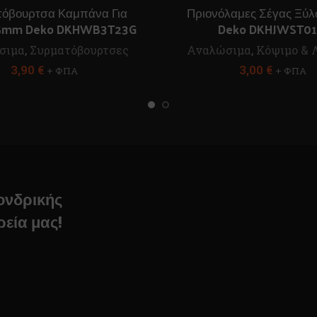
όβουρτσα Καμπάνα Για
Πριονόλαμες Σέγας Ξύλο
75mm Deko DKHWB3T23G
Deko DKHJWST01
σιμα
,
Συρματόβουρτσες
Αναλώσιμα
,
Κόψιμο & 
3,90
€
3,00
€
+ ΦΠΑ
+ ΦΠΑ
χονδρικής
ρεία μας!