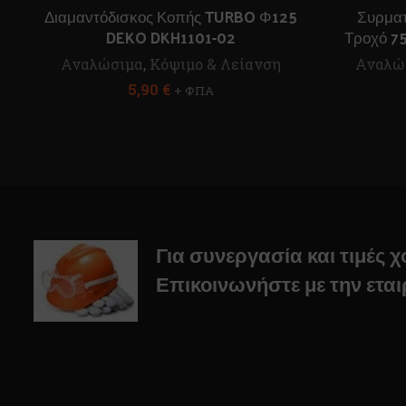
Διαμαντόδισκος Κοπής TURBO Φ125
Συρματ
DEKO DKH1101-02
Τροχό 
Αναλώσιμα
,
Κόψιμο & Λείανση
Αναλώ
5,90
€
+ ΦΠΑ
Για συνεργασία και τιμές 
Επικοινωνήστε με την εται