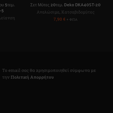
υ 5τεμ.
Σετ Μύτες 20τεμ. Deko DKA40ST-20
-5
Αναλώσιμα
,
Κατσαβιδομύτες
Λείανση
7,90
€
+ ΦΠΑ
To email σας θα χρησιμοποιηθεί σύμφωνα με
την
Πολιτική Απορρήτου