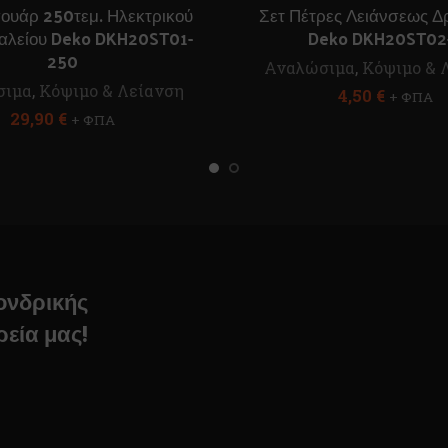
ουάρ 250τεμ. Ηλεκτρικού
Σετ Πέτρες Λειάνσεως 
αλείου Deko DKH20ST01-
Deko DKH20ST02
250
Αναλώσιμα
,
Κόψιμο & 
σιμα
,
Κόψιμο & Λείανση
4,50
€
+ ΦΠΑ
29,90
€
+ ΦΠΑ
χονδρικής
ρεία μας!