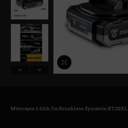
Κλικ για μεγέθυνση
Μπαταρία 2.0Αh Για Brushless Εργαλεία BT20XL