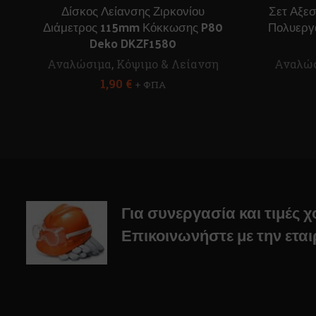
Δίσκος Λείανσης Ζιρκονίου
Σετ Αξεσ
Διάμετρος 115mm Κόκκωσης P80
Πολυεργ
Deko DKZF1580
Αναλώσιμα
,
Κόψιμο & Λείανση
Αναλώ
1,90
€
+ ΦΠΑ
Για συνεργασία και τιμές 
Επικοινωνήστε με την εται