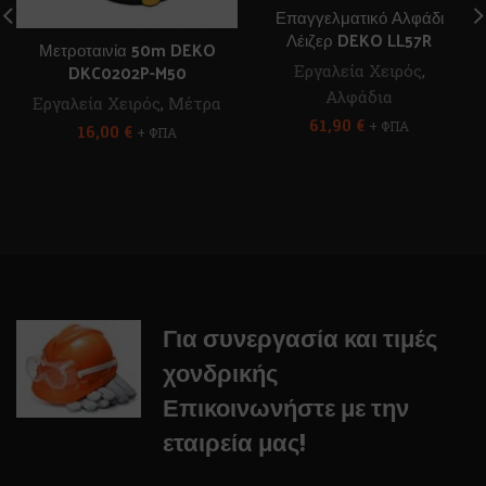
Επαγγελματικό Αλφάδι
Λέιζερ DEKO LL57R
Μετροταινία 50m DEKO
DKC0202P-M50
Εργαλεία Χειρός
,
Αλφάδια
Εργαλεία Χειρός
,
Μέτρα
61,90
€
+ ΦΠΑ
16,00
€
+ ΦΠΑ
Για συνεργασία και τιμές
χονδρικής
Επικοινωνήστε με την
εταιρεία μας!