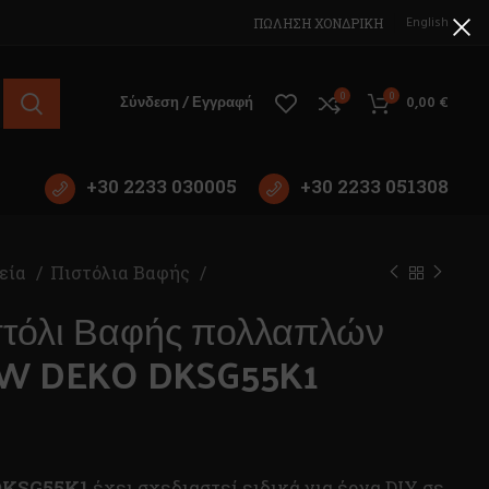
English
ΠΩΛΗΣΗ ΧΟΝΔΡΙΚΗ
0
0
Σύνδεση / Εγγραφή
0,00
€
+30 2233 030005
+30 2233 051308
εία
Πιστόλια Βαφής
στόλι Βαφής πολλαπλών
0W DEKO DKSG55K1
DKSG55K1
έχει σχεδιαστεί ειδικά για έργα DIY σε