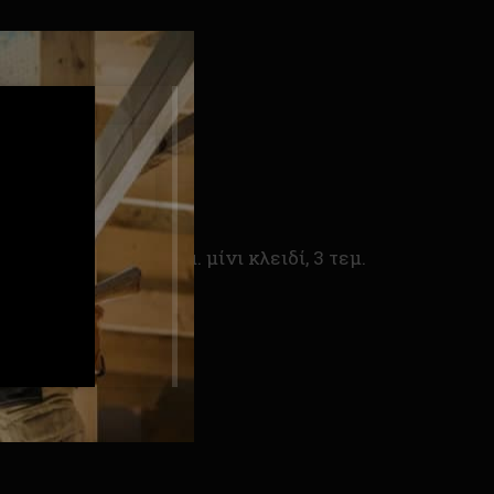
ντιρρύπανσης, 1 τεμ. μίνι κλειδί, 3 τεμ.