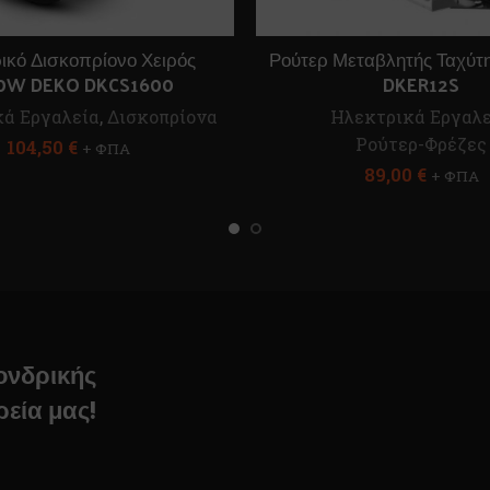
ικό Δισκοπρίονο Χειρός
Ρούτερ Μεταβλητής Ταχύτ
0W DEKO DKCS1600
DKER12S
ά Εργαλεία
,
Δισκοπρίονα
Ηλεκτρικά Εργαλε
Ρούτερ-Φρέζες
104,50
€
+ ΦΠΑ
89,00
€
+ ΦΠΑ
χονδρικής
ρεία μας!