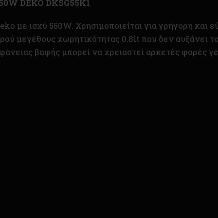
 550W DEKO DKSG55K1
eko με ισχύ 550W. Χρησιμοποιείται για γρήγορη και
ικρού μεγέθους χωρητικότητας 0.8lt που δεν αυξάνει τ
ιφάνειας βαφής μπορεί να χρειαστεί αρκετές φορές γ