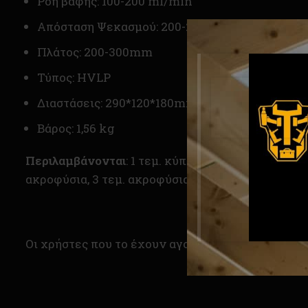
Ροή βαφής: 100-200 ml/min
Απόσταση Ψεκασμού: 200-250mm
Πλάτος: 200-300mm
Τύπος: HVLP
Διαστάσεις: 290*120*180mm
Βάρος: 1,56 kg
Περιλαμβάνονται
: 1 τεμ. κύπελλο μέτρησης ιξώδο
ακροφύσια, 3 τεμ. ακροφύσια, 1 τεμ. λαστιχένια γ
Οι χρήστες που το έχουν αγοράσει το ξεχωρίζουν 