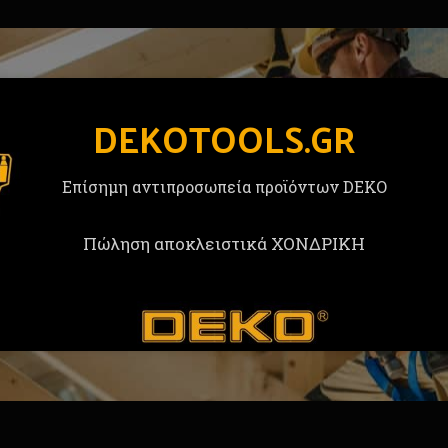
DEKOTOOLS.GR
Επίσημη αντιπροσωπεία προϊόντων DEKO
υς, 1 τμχ βελόνα καθαρισμού ακροφυσίων, 1 τεμ. μάσκα α
Πώληση αποκλειστικά ΧΟΝΔΡΙΚΗ
άντια
κυρίως γιατί είναι δυνατό και έχει βολική λαβή.