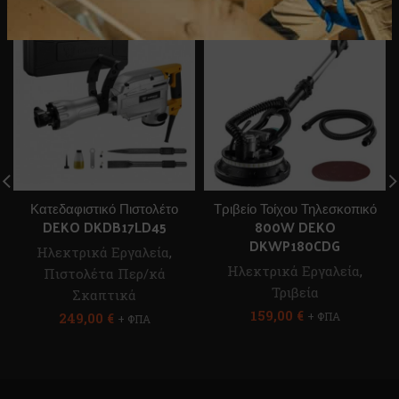
Κατεδαφιστικό Πιστολέτο
Τριβείο Τοίχου Τηλεσκοπικό
DEKO DKDB17LD45
800W DEKO
DKWP180CDG
Ηλεκτρικά Εργαλεία
,
Ηλεκτρικά Εργαλεία
,
Πιστολέτα Περ/κά
Τριβεία
Σκαπτικά
159,00
€
249,00
€
+ ΦΠΑ
+ ΦΠΑ