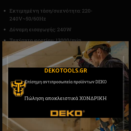
Εκτιμημένη τάση/συχνότητα: 220-
240V~50/60Hz
Δύναμη εισαγωγής: 240W
Ταχύτητα φορτίου: 13000/min
Μέγεθος μαξιλαριού λείανσης: 100x110mm
Περιεχόμενα : 1 τεμ λειαντικό φύλλο,
DEKOTOOLS.GR
εγχειρίδιο χρήσης
Συσκευασία : κουτί
Επίσημη αντιπροσωπεία προϊόντων DEKO
Πώληση αποκλειστικά ΧΟΝΔΡΙΚΗ
RELATED PRODUCTS