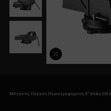
Κλικ για μεγέθυνση
Μέγγενη Πάγκου Περιστρεφόμενη 8” Deko DK