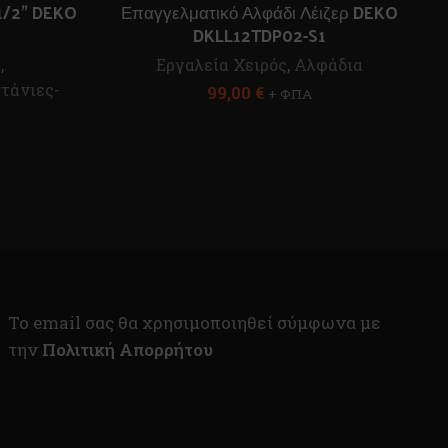
1/2” DEKO
Επαγγελματικό Αλφάδι Λέιζερ DEKO
DKLL12TDP02-S1
ς
,
Εργαλεία Χειρός
,
Αλφάδια
τάνιες-
99,00
€
+ ΦΠΑ
To email σας θα χρησιμοποιηθεί σύμφωνα με
την
Πολιτική Απορρήτου