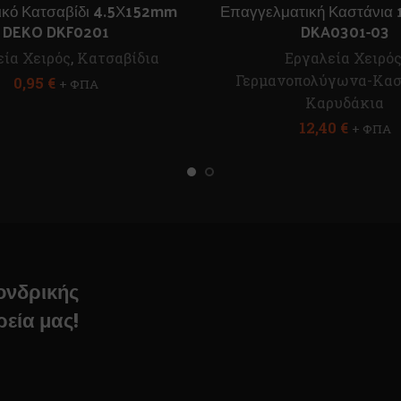
ικό Κατσαβίδι 4.5Χ152mm
Επαγγελματική Καστάνια 
DEKO DKF0201
DKA0301-03
εία Χειρός
,
Κατσαβίδια
Εργαλεία Χειρό
Γερμανοπολύγωνα-Κασ
0,95
€
+ ΦΠΑ
Καρυδάκια
12,40
€
+ ΦΠΑ
χονδρικής
ρεία μας!