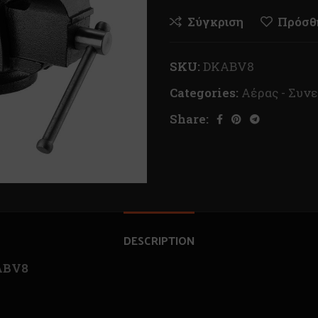
Σύγκριση
Πρόσθή
SKU:
DKABV8
Categories:
Αέρας - Συν
Share:
DESCRIPTION
ABV8