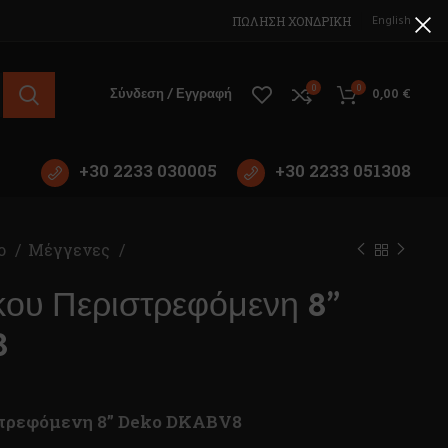
English
ΠΩΛΗΣΗ ΧΟΝΔΡΙΚΗ
0
0
Σύνδεση / Εγγραφή
0,00
€
+30 2233 030005
+30 2233 051308
ίο
Μέγγενες
ου Περιστρεφόμενη 8”
8
τρεφόμενη 8” Deko DKABV8