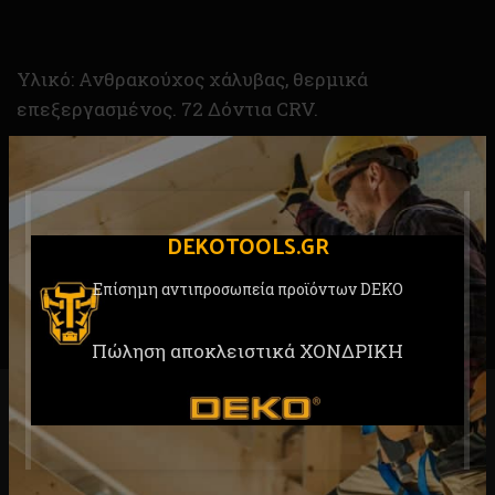
Υλικό: Ανθρακούχος χάλυβας, θερμικά
επεξεργασμένος. 72 Δόντια CRV.
Μέγεθος: 1/4 ” (6.35mm)
Φινίρισμα: επιχρωμιωμένο ματ φινίρισμα
DEKOTOOLS.GR
Λαβή: Δίχρωμο πλαστικό
Επίσημη αντιπροσωπεία προϊόντων DEKO
Πώληση αποκλειστικά ΧΟΝΔΡΙΚΗ
RELATED PRODUCTS