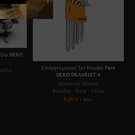
ιζερ DEKO
Επαγγελματικό Σετ Κλειδιά Torx
φάδια
DEKO DKA0815T-9
Εργαλεία Χειρός
,
Κλειδιά - Torx - Allen
5,80
€
+ ΦΠΑ