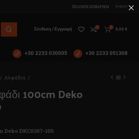
English
ΠΩΛΗΣΗ ΧΟΝΔΡΙΚΗ
0
0
Σύνδεση / Εγγραφή
0,00
€
+30 2233 030005
+30 2233 051308
Αλφάδια
λφάδι 100cm Deko
0
m Deko DKC0307-100