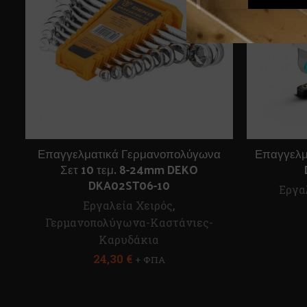
Επαγγελματικά Γερμανοπολύγωνα
Επαγγελμ
Σετ 10 τεμ. 8-24mm DEKO
DKA02ST06-10
Εργα
Εργαλεία Χειρός
,
Γερμανοπολύγωνα-Καστάνιες-
Καρυδάκια
24,30
€
+ ΦΠΑ