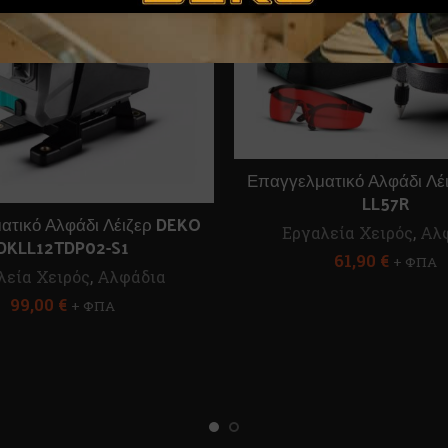
Επαγγελματικό Αλφάδι Λέ
LL57R
ατικό Αλφάδι Λέιζερ DEKO
Εργαλεία Χειρός
,
Αλ
DKLL12TDP02-S1
61,90
€
+ ΦΠΑ
λεία Χειρός
,
Αλφάδια
99,00
€
+ ΦΠΑ