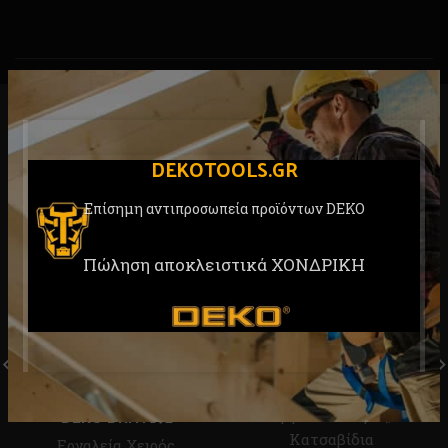
RELATED PRODUCTS
DEKOTOOLS.GR
Επίσημη αντιπροσωπεία προϊόντων DEKO
Πώληση αποκλειστικά ΧΟΝΔΡΙΚΗ
Σετ Κατσαβίδια 9τεμ.
DEKO DKA01ST54-9
Σετ 192 Εργαλείων Χειρός
DEKO DKMT192
Εργαλεία Χειρός
,
Κατσαβίδια
Εργαλεία Χειρός
,