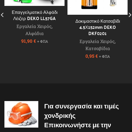
Επαγγελματικό Αλφάδι
Λέιζερ DEKO LL57GA
Δοκιμαστικό Κατσαβίδι
4.5Χ152mm DEKO
Εργαλεία Χειρός
,
DKF0201
Αλφάδια
91,90
€
Εργαλεία Χειρός
,
+ ΦΠΑ
Κατσαβίδια
0,95
€
+ ΦΠΑ
Για συνεργασία και τιμές
χονδρικής
Επικοινωνήστε με την