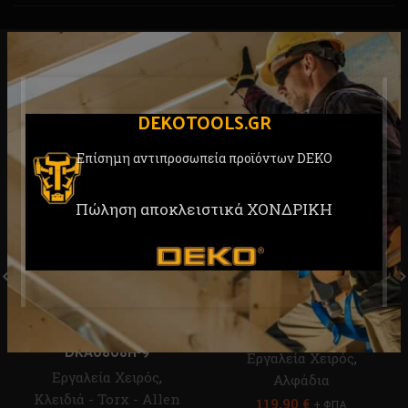
RELATED PRODUCTS
DEKOTOOLS.GR
Επίσημη αντιπροσωπεία προϊόντων DEKO
Πώληση αποκλειστικά ΧΟΝΔΡΙΚΗ
Επαγγελματικό Σετ Κλειδιά
Αλφάδι Σταυρωτό Laser
ALLEN Κοντά DEKO
360° DEKO DKLL12PB2
DKA0808H-9
Εργαλεία Χειρός
,
Εργαλεία Χειρός
,
Αλφάδια
Κλειδιά - Torx - Allen
119,90
€
+ ΦΠΑ