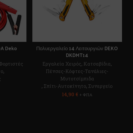
0A Deko
Πολυεργαλείο 14 Λειτουργιών DEKO
DKDMT14
Φορτιστές
Εργαλεία Χειρός
,
Κατσαβίδια
,
το
,
Πένσες-Κόφτες-Τανάλιες-
ς
Μυτοτσίμπιδα
,
Σπίτι-Αυτοκίνητο
,
Συνεργείο
14,90
€
+ ΦΠΑ