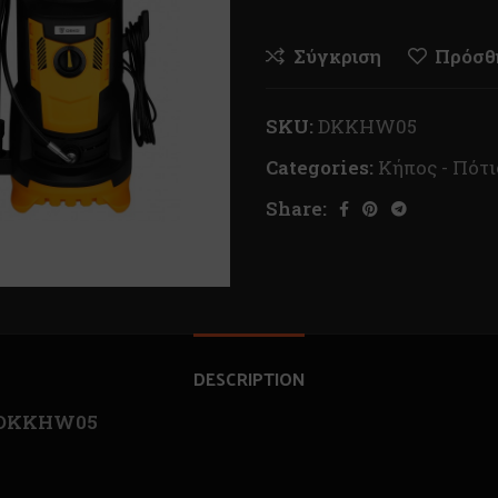
Σύγκριση
Πρόσθή
SKU:
DKKHW05
Categories:
Κήπος - Πότ
Share:
DESCRIPTION
O DKKHW05