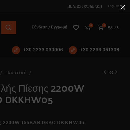
English
ΠΩΛΗΣΗ ΧΟΝΔΡΙΚΗ
0
0
Σύνδεση / Εγγραφή
0,00
€
+30 2233 030005
+30 2233 051308
Πλυστικά
ηλής Πίεσης 2200W
O DKKHW05
ης 2200W 165BAR DEKO DKKHW05