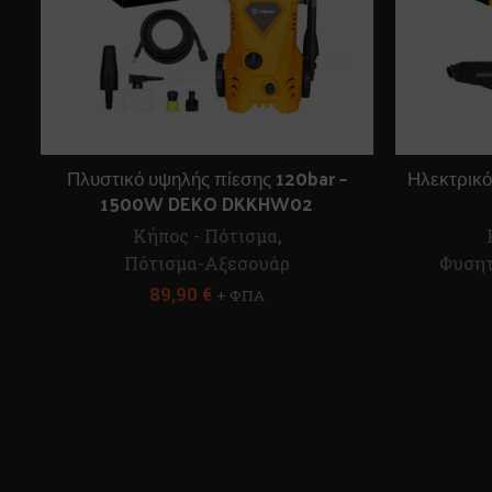
Πλυστικό υψηλής πίεσης 120bar –
Ηλεκτρικ
1500W DEKO DKKHW02
Κήπος - Πότισμα
,
Πότισμα-Αξεσουάρ
Φυση
89,90
€
+ ΦΠΑ