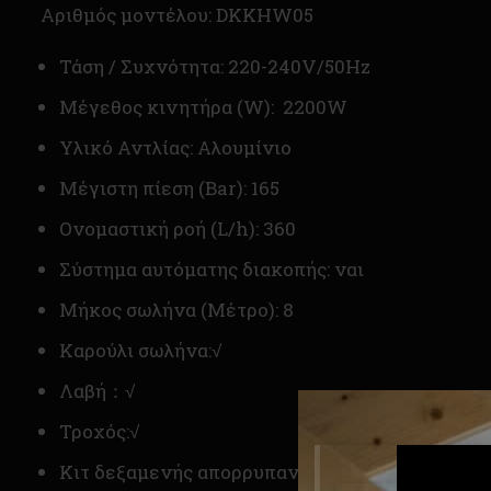
Αριθμός μοντέλου: DKKHW05
Τάση / Συχνότητα: 220-240V/50Hz
Μέγεθος κινητήρα (W): 2200W
Υλικό Αντλίας: Αλουμίνιο
Μέγιστη πίεση (Bar): 165
Ονομαστική ροή (L/h): 360
Σύστημα αυτόματης διακοπής: ναι
Μήκος σωλήνα (Μέτρο): 8
Καρούλι σωλήνα:√
Λαβή：√
Τροχός:√
Κιτ δεξαμενής απορρυπαντικού: Εξωτερική δε