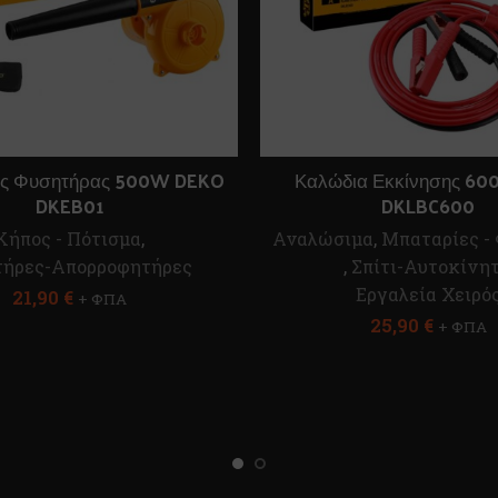
ός Φυσητήρας 500W DEKO
Καλώδια Εκκίνησης 60
DKEB01
DKLBC600
Κήπος - Πότισμα
,
Αναλώσιμα
,
Μπαταρίες - 
τήρες-Απορροφητήρες
,
Σπίτι-Αυτοκίνη
Εργαλεία Χειρό
21,90
€
+ ΦΠΑ
25,90
€
+ ΦΠΑ