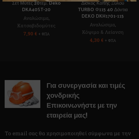
Σετ Μύτες 20τεμ. Deko
Δίσκος Κοπής Ξύλου
DKA40ST-20
TURBO Φ115 40 Δόντια
DEKO DKH1701-115
Αναλώσιμα
,
Αναλώσιμα
,
Κατσαβιδομύτες
Κόψιμο & Λείανση
7,90
€
+ ΦΠΑ
4,30
€
+ ΦΠΑ
Για συνεργασία και τιμές
χονδρικής
Επικοινωνήστε με την
εταιρεία μας!
To email σας θα χρησιμοποιηθεί σύμφωνα με την