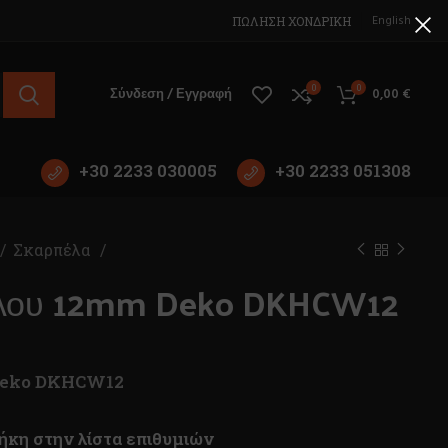
English
ΠΩΛΗΣΗ ΧΟΝΔΡΙΚΗ
0
0
Σύνδεση / Εγγραφή
0,00
€
+30 2233 030005
+30 2233 051308
Σκαρπέλα
λου 12mm Deko DKHCW12
Deko DKHCW12
κη στην λίστα επιθυμιών