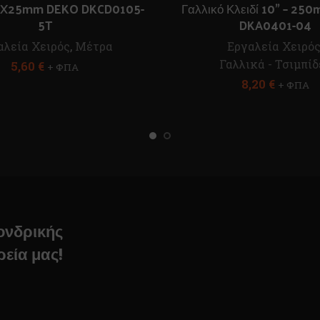
mX25mm DEKO DKCD0105-
Γαλλικό Κλειδί 10” – 2
5T
DKA0401-04
αλεία Χειρός
,
Μέτρα
Εργαλεία Χειρό
Γαλλικά - Τσιμπίδ
5,60
€
+ ΦΠΑ
8,20
€
+ ΦΠΑ
χονδρικής
ρεία μας!