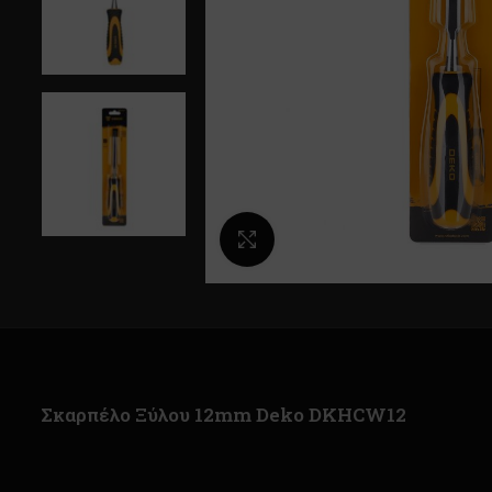
Κλικ για μεγέθυνση
Σκαρπέλο Ξύλου 12mm Deko DKHCW12