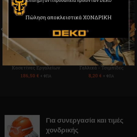
Επίσημη αντιπροσωπεία προϊόντων DEKO
Πώληση αποκλειστικά ΧΟΝΔΡΙΚΗ
Σετ 258 Εργαλείων Χειρός
Γαλλικό Κλειδί 10” –
Σε Εργαλειοθήκη Τρόλευ
250mm DEKO DKA0401-
DEKO DKMT258
04
Εργαλεία Χειρός
,
Εργαλεία Χειρός
,
Κασετίνες Εργαλείων
Γαλλικά - Τσιμπίδες
186,50
€
8,20
€
+ ΦΠΑ
+ ΦΠΑ
Για συνεργασία και τιμές
χονδρικής