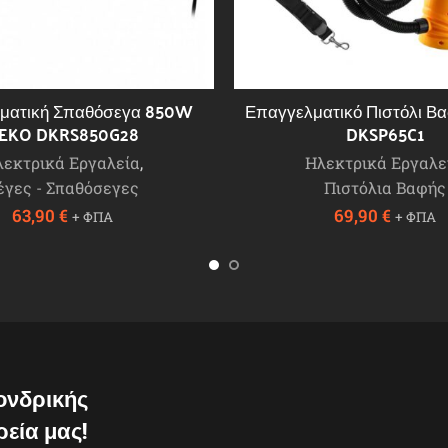
ματική Σπαθόσεγα 850W
Επαγγελματικό Πιστόλι Β
EKO DKRS850G28
DKSP65C1
λεκτρικά Εργαλεία
,
Ηλεκτρικά Εργαλε
έγες - Σπαθόσεγες
Πιστόλια Βαφής
63,90
€
69,90
€
+ ΦΠΑ
+ ΦΠΑ
χονδρικής
ρεία μας!