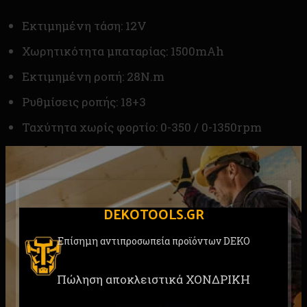
Εκτιμημένη τάση: 12V
Χωρητικότητα μπαταρίας: 1500mAh
Εκτιμημένη ροπή: 28N.m
Ρυθμίσεις ροπής: 18+3
Ταχύτητα χωρίς φορτίο: 0-350 / 0-1350rpm
Ρυθμός επίπτωσης: 0-21000bpm
Μέγεθος Τσoκ: 3/8 “” (0.8-10mm)
Χρόνος φόρτισης: 3 ώρες
DEKOTOOLS.GR
Συμπεριλαμβάνεται: Μπαταρία 1τεμ 1500mAh ,
Επίσημη αντιπροσωπεία προϊόντων DEKO
φορτιστής 1τεμ , οδηγίες χρήσης
Συσκευασία : κουτί
Πώληση αποκλειστικά ΧΟΝΔΡΙΚΗ