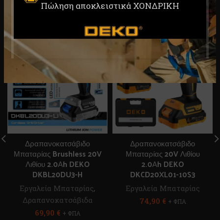
Πώληση αποκλειστικά ΧΟΝΔΡΙΚΗ
RELATED PRODUCTS
Δραπανοκατσάβιδο
Δραπανοκατσάβιδο
Μπαταρίας Brushless 20V
Μπαταρίας 20V Λιθίου
Λιθίου 2.0Αh DEKO
2.0Αh DEKO
DKBL20DU3-H
DKCD20XL01-10S3
Εργαλεία Μπαταρίας
,
Εργαλεία Μπαταρίας
Δραπανοκατσάβιδα
74,90
€
+ ΦΠΑ
69,90
€
+ ΦΠΑ