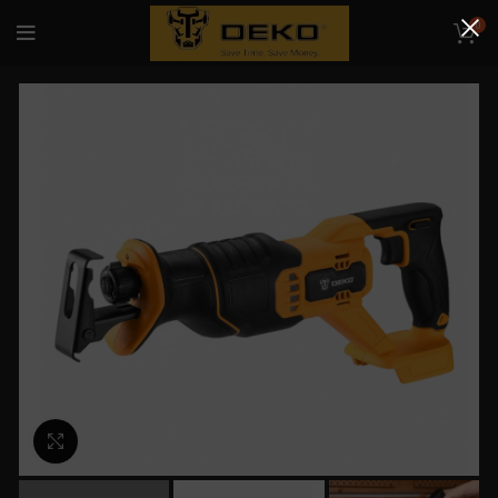
0
Κλικ για μεγέθυνση