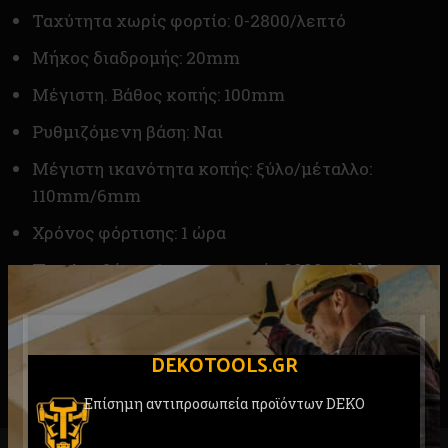
Ταχύτητα χωρίς φορτίο: 0-2800/λεπτό
Μήκος διαδρομής: 20mm
Μέγιστη. Βάθος κοπής: 100mm
Ρυθμιζόμενη βάση: Ναι
Μέγιστη ικανότητα κοπής: ξύλο/μέταλλο:
110mm/6mm
Χρόνος φόρτισης: 1 ώρα
Περιλαμβάνει: 1 τμχ μπαταρία 2000 mAh, 1 τεμ.
φορτιστή, 1 λάμμα κοπής, ενχειρίδιο χρήσης
Συσκευασία : κουτί
DEKOTOOLS.GR
Επίσημη αντιπροσωπεία προϊόντων DEKO