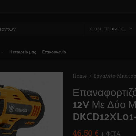
ΕΠΙΛΈΞΤΕ ΚΑΤΗΓΟΡΊΑ
Η εταιρεία μας
Επικοινωνία
Home
Εργαλεία Μπατα
Επαναφορτιζ
12V Με Δύο Μ
DKCD12XL01
46,50
€
+ ΦΠΑ