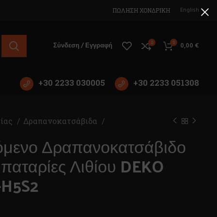
English
ΠΩΛΗΣΗ ΧΟΝΔΡΙΚΗ
0
0
Σύνδεση / Εγγραφή
0,00
€
+30 2233 030005
+30 2233 051308
ρίας
Δραπανοκατσάβιδα
όμενο Δραπανοκατσάβιδο
παταρίες Λιθίου DEKO
-H5S2