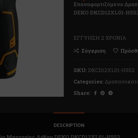
Επαναφορτιζόμενο Δραπ
DEKO DKCD12XL01-H5S
EΓΓΥΗΣΗ 2 ΧΡΟΝΙΑ
Σύγκριση
Πρόσθή
SKU:
DKCD12XL01-H5S2
Categories:
Δραπανοκατ
Share:
DESCRIPTION
ύο Μπαταρίες Λιθίου DEKO DKCD12XL01-H5S2