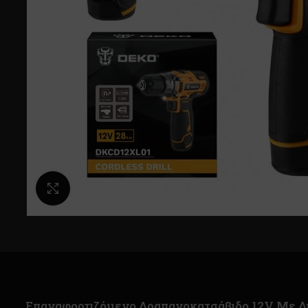
Κλικ για μεγέθυνση
Επαναφορτιζόμενο Δραπανοκατσάβιδο 12V Με Δ