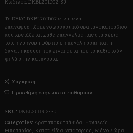
Κωδικός: DKBL20ID02-S0
To DEKO DKBL20ID02 είναι ενα
επαναφορτιζόμενο κρουστικό δραπανοκατσάβιδο
που χρειάζεται κάθε επαγγελματίας στα χέρια
του, η γρήγορη φόρτιση, η μεγάλη ροπη και η
δυνατή κρούση του ειναι αυτα που το καθιστούν
ψηλά στην κατηγορία.
Σύγκριση
Πρόσθήκη στην λίστα επιθυμιών
SKU:
DKBL20ID02-S0
Categories:
Δραπανοκατσάβιδα
,
Εργαλεία
Μπαταρίας
,
Κατσαβίδια Μπαταρίας
,
Μόνο Σώμα