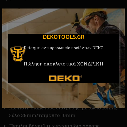
Αριθμός μοντέλου: DKBL20ID02-S0
Κινητήρας: Κινητήρας χωρίς καρβουνάκια
DEKOTOOLS.GR
ροπή: 62 N.m (πραγματικά 55 N.m)
Επίσημη αντιπροσωπεία προϊόντων DEKO
Ρυθμίσεις ροπής: 18+1
Πώληση αποκλειστικά ΧΟΝΔΡΙΚΗ
Ονομαστική τάση: 20V
Ταχύτητα χωρίς φορτίο: 0-450/0-1800 σ.α.λ
Ρυθμός κρούσης: 0-28800 bpm
Τσοκ: 1/2″/13mm, μεταλλικό τσοκ
Μέγιστη διάμετρος διάτρησης: μέταλλο 13mm/
ξύλο 38mm/τσιμέντο 10mm
Περιλαμβάνει:1 τμχ εγχειρίδιο χρήσης