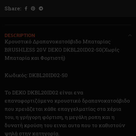
Share:
DESCRIPTION
Κρουστικό Δραπανοκατσάβιδο Μπαταρίας
BRUSHLESS 20V DEKO DKBL20ID02-S0(Χωρίς
Μπαταρία και Φορτιστή)
Κωδικός: DKBL20ID02-S0
To DEKO DKBL20ID02 είναι ενα
επαναφορτιζόμενο κρουστικό δραπανοκατσάβιδο
που χρειάζεται κάθε επαγγελματίας στα χέρια
του, η γρήγορη φόρτιση, η μεγάλη ροπη και η
δυνατή κρούση του ειναι αυτα που το καθιστούν
ψηλά στην κατηγορία.