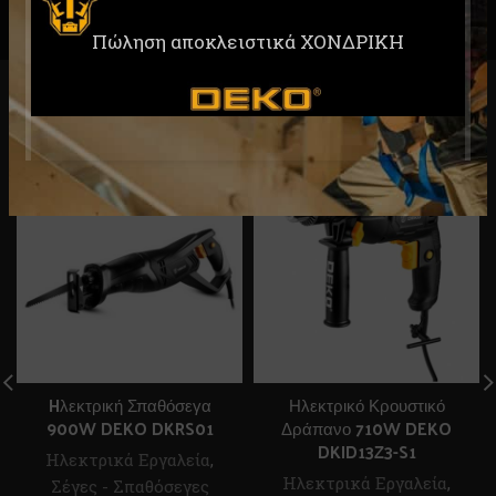
Πώληση αποκλειστικά ΧΟΝΔΡΙΚΗ
RELATED PRODUCTS
ΕΞΑΝΤ
ΛΗΜΈ
ΝΟ
Hλεκτρική Σπαθόσεγα
Ηλεκτρικό Κρουστικό
900W DEKO DKRS01
Δράπανο 710W DEKO
DKID13Z3-S1
Ηλεκτρικά Εργαλεία
,
Ηλεκτρικά Εργαλεία
,
Σέγες - Σπαθόσεγες