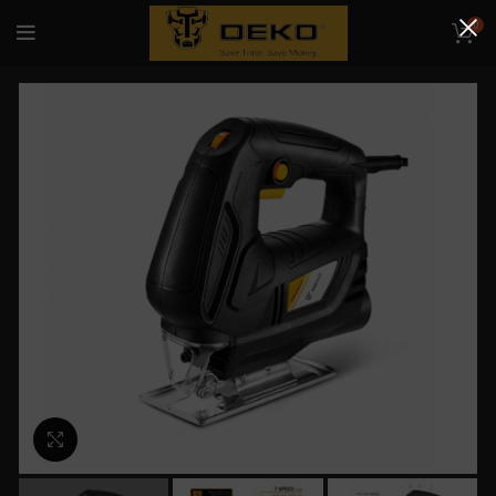
0
Κλικ για μεγέθυνση