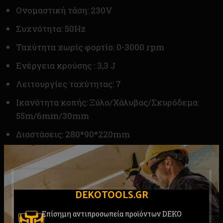
Ονομαστική τάση: 230V
Συχνότητα: 50Hz
Ταχύτητα χωρίς φορτίο: 0-3000 rpm
Ενέργεια κρούσης : 3,3 J
Λειτουργίες ταχύτητας: 7
Ικανότητα κοπής: Ξύλο/Χάλυβας/Σκυρόδεμα:
55m/6mm/30mm
Διαστάσεις: 280*90*220mm
Βάρος: 2,90 kg
Περιλαμβάνεται: 1 τεμ. λεπίδα, 1 τεμ. κλειδί,
εγχειρίδιο χρήσης
DEKOTOOLS.GR
Συσκευασία: κουτί
Επίσημη αντιπροσωπεία προϊόντων DEKO