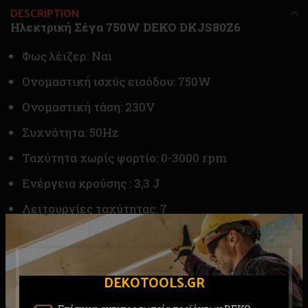
DESCRIPTION
Ηλεκτρική Σέγα 750W DEKO DKJS80Z6
Φως λέιζερ: Ναι
Ονομαστική ισχύς εισόδου: 750W
Ονομαστική τάση: 230V
Συχνότητα: 50Hz
Ταχύτητα χωρίς φορτίο: 0-3000 rpm
Ενέργεια κρούσης : 3,3 J
Λειτουργίες ταχύτητας: 7
Τροχιακή δράση:4
Ικανότητα κοπής: Ξύλο/Χάλυβας/Σκυρόδεμα:
DEKOTOOLS.GR
80mm/6mm/30mm
Περιλαμβάνει: 1 τεμ. λεπίδα, 1 τεμ. κλειδί,