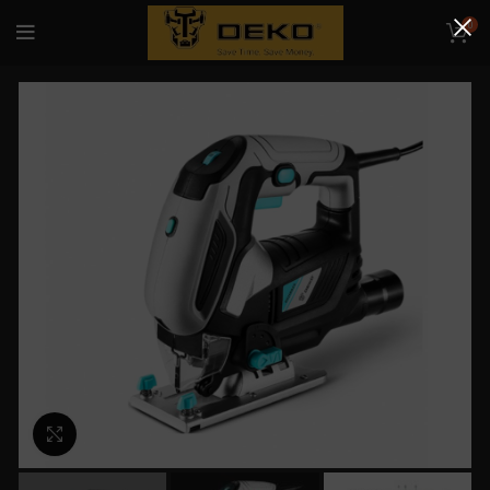
0
Κλικ για μεγέθυνση